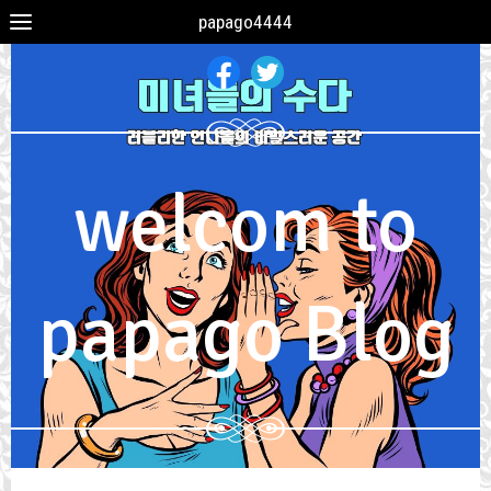
papago4444
welcom to
papago Blog